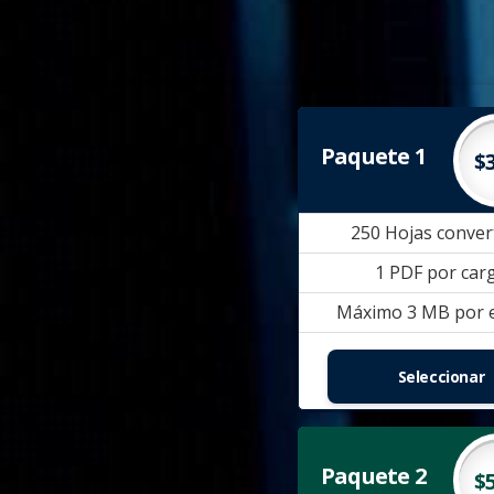
Paquete 1
$
250 Hojas conver
1 PDF por car
Máximo 3 MB por 
Seleccionar
Paquete 2
$